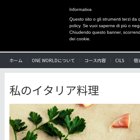
Informativa
Questo sito o gli strumenti terzi da q
policy. Se vuoi saperne di più o neg
Chiudendo questo banner, scorrendo
dei cookie.
ホーム
ONE WORLDについて
コース内容
CILS
宿
私のイタリア料理