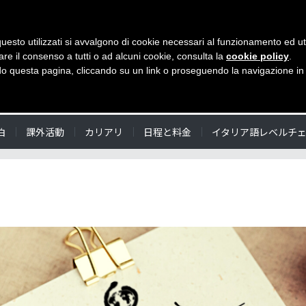
uesto utilizzati si avvalgono di cookie necessari al funzionamento ed utili 
ワンワール
are il consenso a tutti o ad alcuni cookie, consulta la
cookie policy
.
 questa pagina, cliccando su un link o proseguendo la navigazione in a
泊
課外活動
カリアリ
日程と料金
イタリア語レベルチ