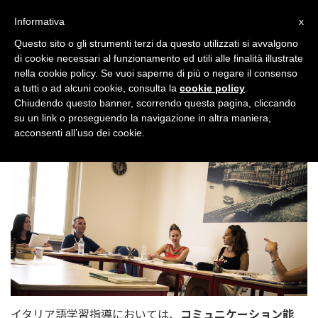
Toggl
Informativa
x
navig
Questo sito o gli strumenti terzi da questo utilizzati si avvalgono
di cookie necessari al funzionamento ed utili alle finalità illustrate
nella cookie policy. Se vuoi saperne di più o negare il consenso
a tutti o ad alcuni cookie, consulta la
cookie policy
.
Chiudendo questo banner, scorrendo questa pagina, cliccando
指導方法
su un link o proseguendo la navigazione in altra maniera,
acconsenti all’uso dei cookie.
イタリア語学習指導においては、
コミュニケーション能