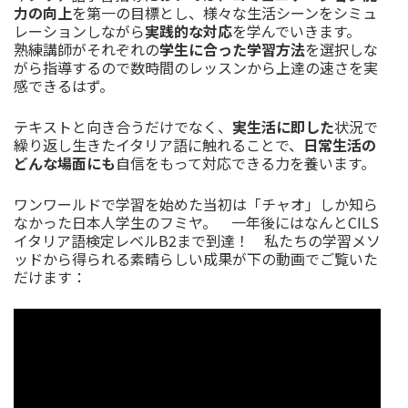
力の向上
を第一の目標とし、様々な生活シーンをシミュ
レーションしながら
実践的な対応
を学んでいきます。
熟練講師がそれぞれの
学生に合った学習方法
を選択しな
がら指導するので数時間のレッスンから上達の速さを実
感できるはず。
テキストと向き合うだけでなく、
実生活に即した
状況で
繰り返し生きたイタリア語に触れることで、
日常生活の
どんな場面にも
自信をもって対応できる力を養います。
ワンワールドで学習を始めた当初は「チャオ」しか知ら
なかった日本人学生のフミヤ。 一年後にはなんとCILS
イタリア語検定レベルB2まで到達！ 私たちの学習メソ
ッドから得られる素晴らしい成果が下の動画でご覧いた
だけます：